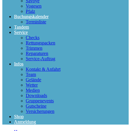
Savoye
Vogesen
Pfalz
Buchungskalender
Terminliste
Tandem
Service
Checks
Rettungspacken
Trimmen
Reparaturen
Service-Auftrag
Infos
Kontakt & Anfahrt
Team
Gelände
Wetter
Medien
Downloads
Gruppenevents
Gutscheine
Versicherungen
Shop
Anmeldung