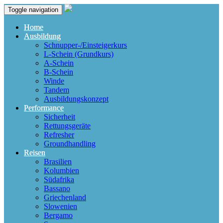
Toggle navigation
Home
Ausbildung
Schnupper-/Einsteigerkurs
L-Schein (Grundkurs)
A-Schein
B-Schein
Winde
Tandem
Ausbildungskonzept
Performance
Sicherheit
Rettungsgeräte
Refresher
Groundhandling
Reisen
Brasilien
Kolumbien
Südafrika
Bassano
Griechenland
Slowenien
Bergamo